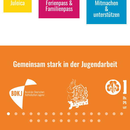
Juleica
Ferienpass &
Mitmachen
Familienpass
&
unterstützen
Gemeinsam stark in der Jugendarbeit