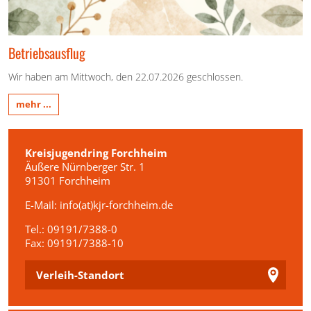
Betriebsausflug
Wir haben am Mittwoch, den 22.07.2026 geschlossen.
mehr ...
Kreisjugendring Forchheim
Äußere Nürnberger Str. 1
91301 Forchheim
E-Mail:
info(at)kjr-forchheim.de
Tel.: 09191/7388-0
Fax: 09191/7388-10
Verleih-Standort