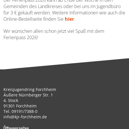
Der Ferienpass 2026 kann ab Ende der Woche in den
Gemeinden des Landkreises oder bei uns im Jugendbüro
für 3 € gekauft werden. Weitere Informationen wie auch die
Online-Bestellseite finden Sie
hier
.
Wir wünschen allen schon jetzt viel Spaß mit dem
Ferienpass 2026!
Kreisjugendring Forchheim
Äußere Nürnberger Str. 1
4. Stock
91301 Forchheim
Tel.
09191/7388-0
info@kjr-forchheim.de
Öffnungszeiten