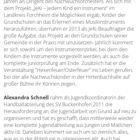
Jahren als Dirigent des Nachwuchsorchesters. Als sich mit
dem Projekt „JeKi – Jedem Kind ein Instrument“ im
Landkreis Forchheim die Möglichkeit ergab, Kinder der
Grundschulen an das Erlernen eines Musikinstruments
heranzuführen, übernahm er 2013 als JeKi-Beauftragter die
große Aufgabe, das Projekt an den Grundschulen seiner
Gemeinde in der Praxis mit umzusetzen. Jährlich kümmert
er sich sowohl um den Instrumentenzirkel, bei dem den
Kindern die Instrumente vorgestellt werden, als auch die
komplette Juniorprüfung am Ende. Zusätzlich hat er die
Veranstaltung "Hexenfeuer/Osterfeuer“ ins Leben gerufen,
bei der alle Nachwuchskinder in der Hirtenbachhalle auf
großer Bühne ihr Können zeigen.
Alexandra Schnell
nahm als Jugendkoordinatorin der
Handballabteilung des SV Buckenhofen 2011 die
Herausforderung an, die Jugendarbeit von Grund auf neu zu
organisieren und hat es geschafft, dass mittlerweile wieder
eine komplette Jugendabteilung aus Jungen und Mädchen
aktiv ist. Daneben kümmert sie sich um so ziemlich alles,
was es in der Abteilung zu organisieren gilt. Auch bei