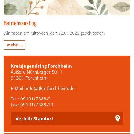
Betriebsausflug
Wir haben am Mittwoch, den 22.07.2026 geschlossen.
mehr ...
Kreisjugendring Forchheim
Äußere Nürnberger Str. 1
91301 Forchheim
E-Mail:
info(at)kjr-forchheim.de
Tel.: 09191/7388-0
Fax: 09191/7388-10
Verleih-Standort